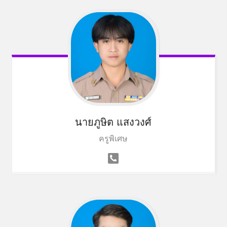
นายภูษิต แสงวงศ์
ครูพิเศษ