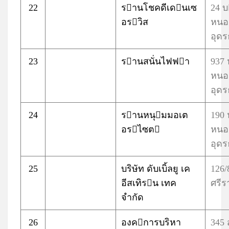
22
รานโชคดีเดนเซ
24 บ
อรวิส
หนอ
อุดร
23
รานสนั่นไฟฟา
937
หนอ
อุดร
24
รานหนุมมอเต
190
อรไซต
หนอ
อุดร
25
บริษัท ดับเบิ้ลยู เค
126/8
อีสเทิรน เทค
ศรีร
จำกัด
26
องคการบริหา
345