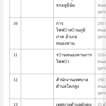
จกอลูมินั่ม
หนอ
อุดร
10
การ
295
ไฟฟาสวนภูมิ
หนอ
ภาค อำเภอ
อุดร
หนองหาน
11
รานหนองหานการ
333
ไฟฟา
หนอ
อุดร
12
สำนักงานเทศบาล
190/
ตำบลโคกสูง
หนอ
อุดร
13
เทศบาลตำบลผักตบ
25 ผ