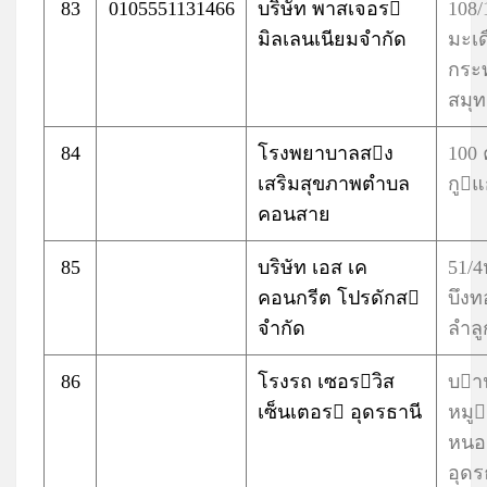
83
0105551131466
บริษัท พาสเจอร
108/
มิลเลนเนียมจำกัด
มะเด
กระ
สมุ
84
โรงพยาบาลสง
100
เสริมสุขภาพตำบล
กูแ
คอนสาย
85
บริษัท เอส เค
51/4
คอนกรีต โปรดักส
บึง
จำกัด
ลำลู
86
โรงรถ เซอรวิส
บาน
เซ็นเตอร อุดรธานี
หมู
หนอง
อุดร