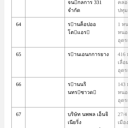
จนกลการ 331
คลอ
จำกัด
ปทุม
64
รานค็อปออ
1 ห
โตแอร
หนอ
อุดร
65
รานเอนกการยาง
416 
เลื่อ
อุดร
66
รานนริ
143
นทรซาวด
หนอ
อุดร
67
บริษัท นพพล เอ็นจิ
27/
เนียริ่ง
เมือ