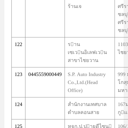
ร้านเจ
ศรีร
ชลบุ
ศรีร
ชลบุ
122
ราน
110
เซเวนอิเลฟเวน
ไชยว
สาขาไชยวาน
123
0445559000449
S.P. Auto Industry
999
Co.,Ltd.(Head
โกสุ
Office)
มหา
124
สำนักงานเทศบาล
167
ตำบลคอนสาย
กูแ
125
หจก.ป.ปายดีไซน
106/