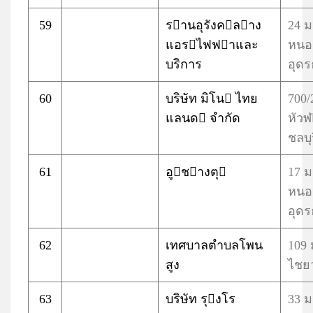
59
รานอุรังคลาง
24 ม
แอรไฟฟาและ
หนอ
บริการ
อุดร
60
บริษัท มิโน ไทย
700/
แลนด จำกัด
หัวฬ
ชลบุร
61
อูชางตุ
17 ม
หนอ
อุดร
62
เทศบาลตำบลโพน
109 
สูง
ไชยว
63
บริษัท รุงโร
33 ม