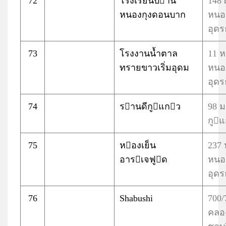
72
โรงเรียนบาน
148 
หนองกุงดอนบาก
หนอ
อุดร
73
โรงงานน้ำตาล
11 
ทรายขาวเริ่มอุดม
หนอ
อุดร
74
รานดีกูแกว
98 
กูแ
75
หองเย็น
237 
อารเจฟูด
หนอ
อุดร
76
Shabushi
700/
คลอง