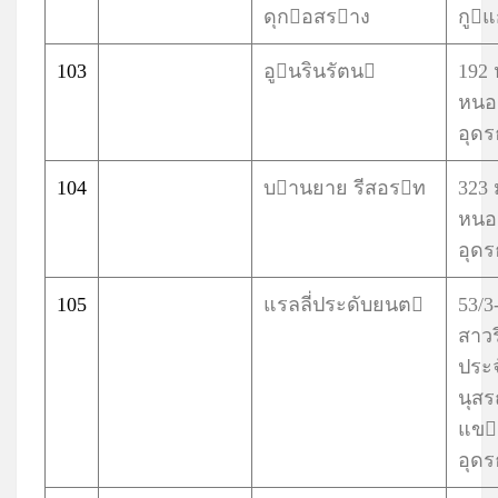
ดุกอสราง
กูแ
103
อูนรินรัตน
192 
หนอ
อุดร
104
บานยาย รีสอรท
323 
หนอ
อุดร
105
แรลลี่ประดับยนต
53/3
สาว
ประ
นุส
แขง
อุดร