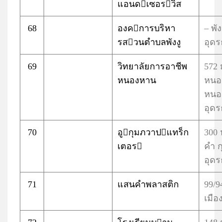
แอนดเซอรวิส
68
องคการบริหา
– พั
รสวนตำบลพังงู
อุดร
69
วิทยาลัยการอาชีพ
572 
หนองหาน
หนอ
หนอ
อุดร
70
อูกุมภวาปแทร็ก
300 
เตอร
คำ 
อุดร
71
แสนคำพลาสติก
99/
เมือ