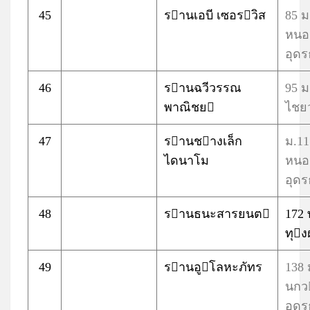
45
รานเอบี เซอรวิส
85 ม
หนอ
อุดร
46
รานฉวีวรรณ
95 ม
พาณิชย
ไชยว
47
รานชางเล็ก
ม.11 
ไดนาโม
หนอ
อุดร
48
รานธนะสารยนต
172
ทุง
49
รานอูโลหะภัทร
138
นกว
อุดร