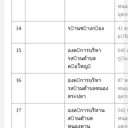
หนอ
อุดร
14
รานชางกอง
41 ด
ยรั
15
องคการบริหา
645
รสวนตำบล
กูแ
คอใหญ
16
องคการบริหา
87 
รสวนตำบลหนอง
หนอ
สระปลา
อุดร
17
องคการบริหาน
542
สวนตำบล
หนอ
หนองหาน
อุดร