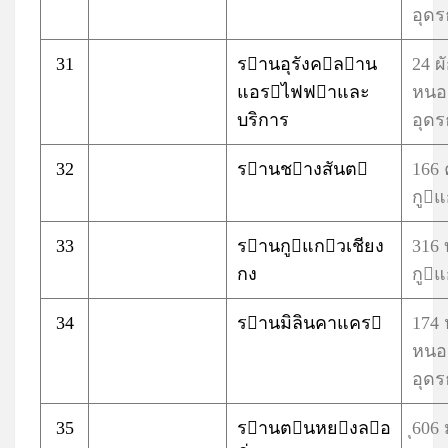
อุดร
31
รานอุรังคลาน
24 ผ
แอรไฟฟาและ
หนอ
บริการ
อุดร
32
รานชางสันต
166
กูแ
33
รานกูแกวเชียง
316 
กง
กูแ
34
รานมิลินคาแคร
174 
หนอ
อุดร
35
รานตนหยงลอ
ุ606