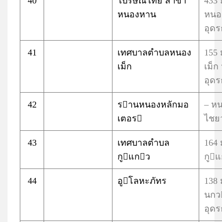
40
ไปรษณีไทย สาขา
433
หนองหาน
หนอ
อุดร
41
เทศบาลตำบลหนอง
155 
เม็ก
เม็
อุดร
42
รานหนองหลักมอ
– ห
เตอร
ไชยว
43
เทศบาลตำบล
164 
กูแกว
กูแ
44
อูโลหะภัทร
138
นกว
อุดร