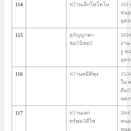
114
รานเล็กโคโดโม
165 
หนอ
อุดร
115
สุกัญญาพา
165
ชยนิชย
งาน-
งู 
อุดร
116
รานหมีตีพุง
15/
ใน 
ดีย
นคร
117
รานเสก
39/4
ทรัพยดีไซ
หนอ
หนอ