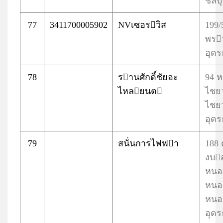
ชลบุร
77
3411700005902
NVเซอรวิส
199/
พรา
อุดร
78
รานศักดิ์ชัยอะ
94 ห
ไหลยนต
ไชยว
ไชย
อุดร
79
สนั่นการไฟฟา
188
งบ
หนอ
หนอ
หนอ
อุดร