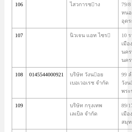
106
ไสวการชาง
79/8
หนอ
อุดร
107
นิวเจน แอท ไซร
10 
เมือ
นคร
นคร
108
0145544000921
บริษัท วังนอย
99 
เบอเวอเรช จำกัด
วัง
พระ
109
บริษัท กรุงเทพ
89/1
เลเบิล จำกัด
เมือ
สมุ