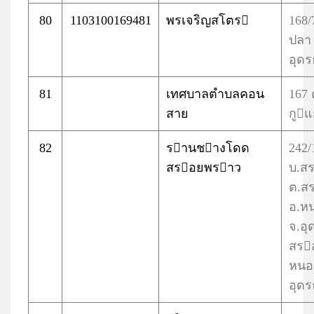
80
1103100169481
พรเจริญสโตร
168
ปลา
อุดร
81
เทศบาลตำบลคอน
167
สาย
กูแ
82
รานชางโดด
242/
สรอยพราว
บ.ส
ต.ส
อ.ห
จ.อุ
สร
หนอ
อุดร