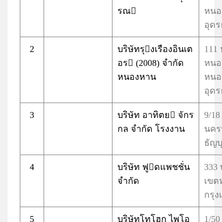
รณ
หนอ
อุดร
2
บริษัทรุงเรืองอินเต
111 
อร (2008) จำกัด
หนอ
หนองหาน
หนอ
อุดร
3
บริษัท อาทิตย จักร
9/18
กล จำกัด โรงงาน
นครน
ธัญบ
4
บริษัท ฟูดแพชชั่น
333
จำกัด
เขตห
กรุ
5
บริษัทโทโฮกุ ไพโอ
1/5