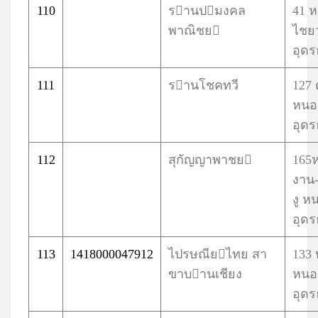
110
รานปมงคล
41 ห
พาณิชย
ไชย
อุดร
111
รานโชคทวี
127
หนอ
อุดร
112
สุกัญญาพาชย
165
งาน-
งู 
อุดร
113
1418000047912
ไปรษณียไทย สา
133 
ขาบานเชียง
หนอ
อุดร