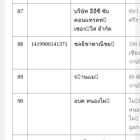
87
บริษัท อีอีซี ซับ
89/1
คอนแทรคท
ศรีร
เซอรวิส จํากัด
88
1419900141371
ชลธิชาพาณิชย
100 
เชีย
วาป
89
รานแม
89 พ
วาป
90
อบต​ หนองไผ
ไมม
หนอ
ไผ
อุดร