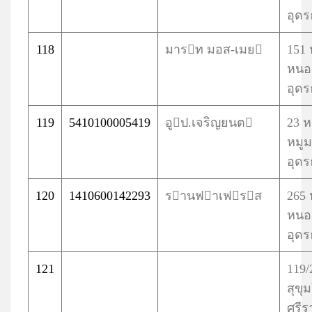
อุดร
118
มารท มอส-เมย
151 
หนอ
อุดร
119
5410100005419
อูป.เจริญยนต
23 ห
หมูม
อุดร
120
1410600142293
รานฟาเฟรส
265 
หนอ
อุดร
121
119/
สุขุ
ศรี