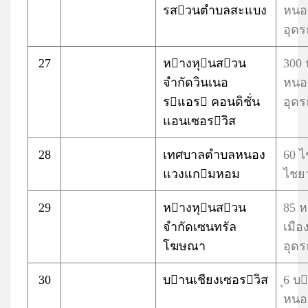
รสวนตำบลสะแบง
หนอ
อุดร
27
หางหุนสวน
300
จำกัดวินเนอ
หนอ
รแอร คอนดิชั่น
อุดร
แอนเซอรวิส
28
เทศบาลตำบลหนอง
60 
แวงแกมหอม
ไชยว
29
หางหุนสวน
85 
จำกัดเซนทรัล
เมือ
โฆษณา
อุดร
30
บานเชียงเซอรวิส
ุ6 บ
หนอ