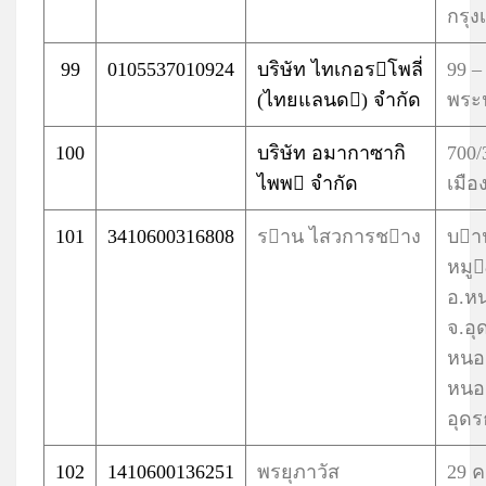
กรุ
99
0105537010924
บริษัท ไทเกอรโพลี่
99 – 
(ไทยแลนด) จำกัด
พระ
100
บริษัท อมากาซากิ
700/
ไพพ จำกัด
เมือ
101
3410600316808
ราน ไสวการชาง
บา
หมู
อ.ห
จ.อุ
หนอ
หนอ
อุดร
102
1410600136251
พรยุภาวัส
29 