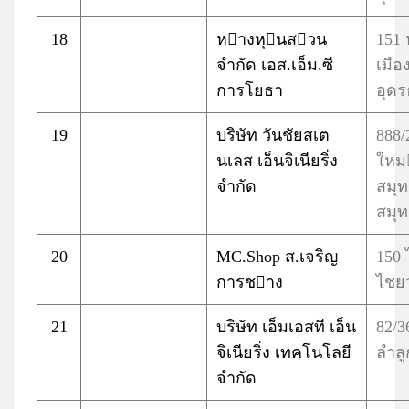
18
หางหุนสวน
151
จำกัด เอส.เอ็ม.ซี
เมือ
การโยธา
อุดร
19
บริษัท วันชัยสเต
888/
นเลส เอ็นจิเนียริ่ง
ใหม
จำกัด
สมุ
สมุ
20
MC.Shop ส.เจริญ
150
การชาง
ไชยว
21
บริษัท เอ็มเอสที เอ็น
82/
จิเนียริ่ง เทคโนโลยี
ลำลู
จำกัด