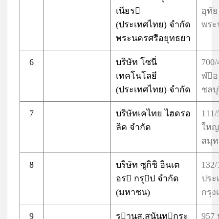
เนียร
อุทัย
(ประเทศไทย) จำกัด
พระ
พระนครศรีอยุทธยา
6
บริษัท โซนี่
700/
เทคโนโลยี
ฬอ 
(ประเทศไทย) จำกัด
ชลบุ
7
บริษัทเคไทย ไฮดรอ
111/
ลิค จำกัด
ใหญ
สมุ
8
บริษัท ซูกิชิ อินเต
132/
อร กรุป จำกัด
ประ
(มหาชน)
กรุ
9
รานส.สุนันทกระ
957 