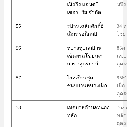
เนียริ่ง แอนด
นบึง
เซอรวิส จำกัด
55
รานเฉลิมศักดิ์อิ
34 
เล็กทรอนิกส
ไชยว
56
หางหุนสวน
85ม
เซ็นทรัลโฆษณา
แขง
สาขาอุดรธานี
อุดร
57
โรงเรียนชุม
956
ชนบานหนองเม็ก
เม็
อุดร
58
เทศบาลตำบลหนอง
762
หลัก
หลั
อุดร