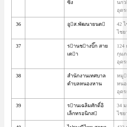
ซิ่ง
นกว
อุดร
36
อูส.พัฒนายนต
42 
ไชยว
37
รานชางบิ๊ก สาย
124
เตา
กุม
อุดร
38
สำนักงานเทศบาล
หมู
ตำบลหนองหาน
หนอ
อุดร
39
รานเฉลิมศักดิ์อิ
34 ม
เล็กทรอนิกส
ไชยว