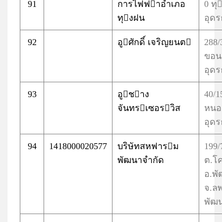
91
การไฟฟาอำเภอ
0 ทุ
ทุงฝน
อุดร
92
อูศักดิ์ เจริญยนต
288/
ขอน
อุดร
93
อูชาง
40/1
จันทรเซอรวิส
หนอง
อุดร
94
1418000020577
บริษัทสหฟารม
199/
พัฒนาจำกัด
ต.โค
อ.พ
จ.ลพ
พัฒน