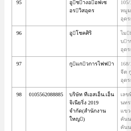
95
อูชางออฟเซ
105/
อรวิสอุดร
หมูม
อุดร
96
อูโชคศิริ
ไมม
บา
อุดร
97
กูแกวการไฟฟา
168/
จีต 
อุดร
98
0105562088885
บริษัท ทีเอสเอ็น.เอ็น
เลขท
จิเนียริ่ง 2019
นทร
จำกัด(สำนักงาน
แขว
ใหญ)
คัน
คัน