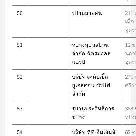
50
รานสายฝน
211 
เม็
อุดร
51
หางหุนสวน
12 
จำกัด ฉัตรมงคล
นกว
แอร
อุดร
52
บริษัท เคดับเบิ้ล
271 
ยูเอสคอนเซิรฟ
ศรีร
จำกัด
53
รานประสิทธิ์การ
388
ชาง
ทุง
54
บริษัท ทีทีเอ็นเอ็นจิ
82 ค