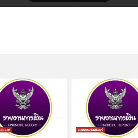
ผยแพร่
งบทดลองเผยแพร่