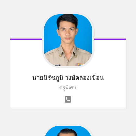
นายนิรัชภูมิ วงษ์คลองเขื่อน
ครูพิเศษ